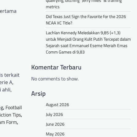
qualifying, ditching “Jerry miles” & training
metrics
pertama
Did Texas Just Sign the Favorite for the 2026
NCAA XC Title?
Lachlan Kennedy Meledakkan 9,85 (+1,3)
untuk Menjadi Orang Kulit Putih Tercepat dalam
Sejarah saat Emmanuel Eseme Meraih Emas
Comm Games di 9,83
Komentar Terbaru
s terkait
No comments to show.
rie A,
ahli,
Arsip
August 2026
ng
,
Football
iction Tips
,
July 2026
am Form
,
June 2026
May 2026