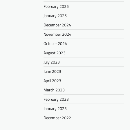
February 2025
January 2025
December 2024
November 2024
October 2024
August 2023
July 2023
June 2023
April 2023
March 2023
February 2023
January 2023
December 2022