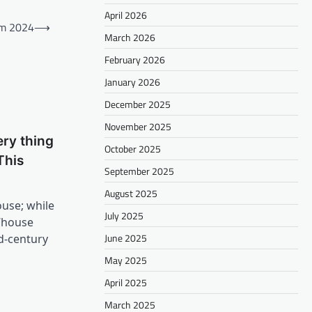
April 2026
om 2024
⟶
March 2026
February 2026
January 2026
December 2025
November 2025
ry thing
October 2025
This
September 2025
August 2025
use; while
July 2025
“house
June 2025
d-century
May 2025
April 2025
March 2025