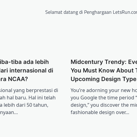
Selamat datang di Penghargaan LetsRun.c
ba-tiba ada lebih
Midcentury Trendy: Eve
ari internasional di
You Must Know About 
gara NCAA?
Upcoming Design Type
sional yang berprestasi di
You’re adorning your new ho
h hal baru. Hal ini telah
you Google the time period 
a lebih dari 50 tahun,
design,” you discover the mi
anyaan…
fashionable design over…