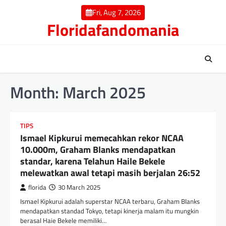
Skip
Fri, Aug 7, 2026
to
Floridafandomania
content
Month:
March 2025
TIPS
Ismael Kipkurui memecahkan rekor NCAA
10.000m, Graham Blanks mendapatkan
standar, karena Telahun Haile Bekele
melewatkan awal tetapi masih berjalan 26:52
florida
30 March 2025
Ismael Kipkurui adalah superstar NCAA terbaru, Graham Blanks
mendapatkan standad Tokyo, tetapi kinerja malam itu mungkin
berasal Haie Bekele memiliki…