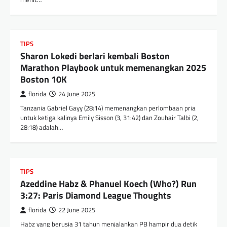
TIPS
Sharon Lokedi berlari kembali Boston
Marathon Playbook untuk memenangkan 2025
Boston 10K
florida
24 June 2025
Tanzania Gabriel Gayy (28:14) memenangkan perlombaan pria
untuk ketiga kalinya Emily Sisson (3, 31:42) dan Zouhair Talbi (2,
28:18) adalah…
TIPS
Azeddine Habz & Phanuel Koech (Who?) Run
3:27: Paris Diamond League Thoughts
florida
22 June 2025
Habz yang berusia 31 tahun menjalankan PB hampir dua detik