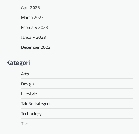
April 2023
March 2023
February 2023
January 2023
December 2022
Kategori
Arts
Design
Lifestyle
Tak Berkategori
Technology
Tips