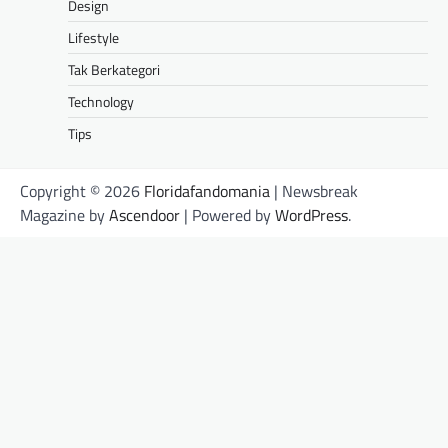
Design
Lifestyle
Tak Berkategori
Technology
Tips
Copyright © 2026
Floridafandomania
| Newsbreak
Magazine by
Ascendoor
| Powered by
WordPress
.