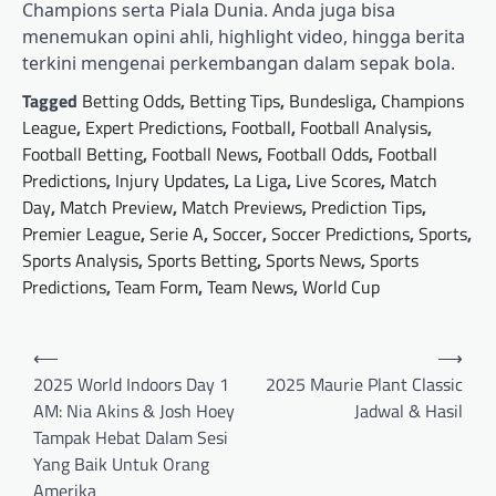
Champions serta Piala Dunia. Anda juga bisa
menemukan opini ahli, highlight video, hingga berita
terkini mengenai perkembangan dalam sepak bola.
Tagged
Betting Odds
,
Betting Tips
,
Bundesliga
,
Champions
League
,
Expert Predictions
,
Football
,
Football Analysis
,
Football Betting
,
Football News
,
Football Odds
,
Football
Predictions
,
Injury Updates
,
La Liga
,
Live Scores
,
Match
Day
,
Match Preview
,
Match Previews
,
Prediction Tips
,
Premier League
,
Serie A
,
Soccer
,
Soccer Predictions
,
Sports
,
Sports Analysis
,
Sports Betting
,
Sports News
,
Sports
Predictions
,
Team Form
,
Team News
,
World Cup
Post
⟵
⟶
navigation
2025 World Indoors Day 1
2025 Maurie Plant Classic
AM: Nia Akins & Josh Hoey
Jadwal & Hasil
Tampak Hebat Dalam Sesi
Yang Baik Untuk Orang
Amerika