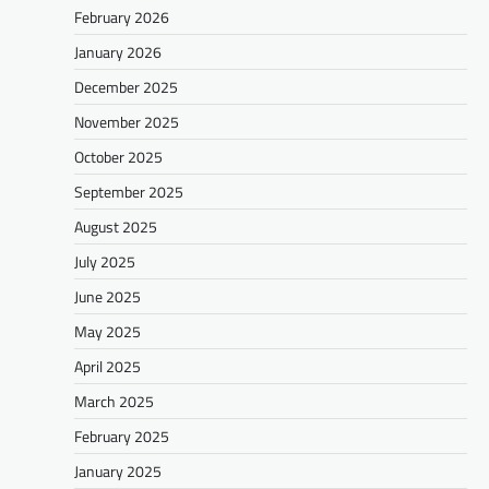
February 2026
January 2026
December 2025
November 2025
October 2025
September 2025
August 2025
July 2025
June 2025
May 2025
April 2025
March 2025
February 2025
January 2025