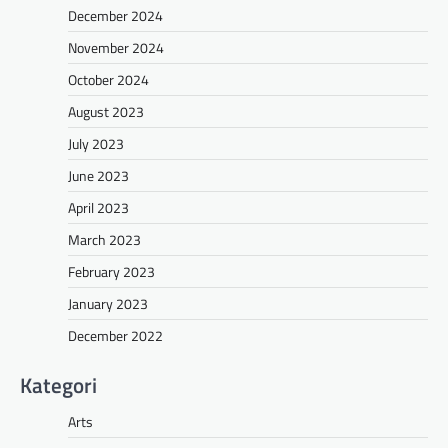
December 2024
November 2024
October 2024
August 2023
July 2023
June 2023
April 2023
March 2023
February 2023
January 2023
December 2022
Kategori
Arts