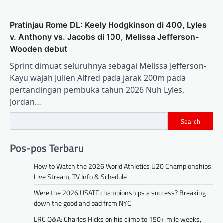
Pratinjau Rome DL: Keely Hodgkinson di 400, Lyles
v. Anthony vs. Jacobs di 100, Melissa Jefferson-
Wooden debut
Sprint dimuat seluruhnya sebagai Melissa Jefferson-
Kayu wajah Julien Alfred pada jarak 200m pada
pertandingan pembuka tahun 2026 Nuh Lyles,
Jordan…
Search
Pos-pos Terbaru
How to Watch the 2026 World Athletics U20 Championships:
Live Stream, TV Info & Schedule
Were the 2026 USATF championships a success? Breaking
down the good and bad from NYC
LRC Q&A: Charles Hicks on his climb to 150+ mile weeks,