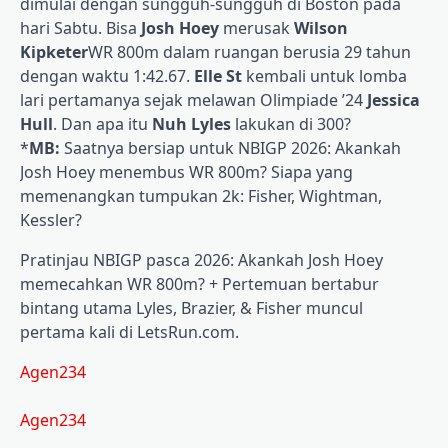
dimulai dengan sungguh-sungguh di Boston pada
hari Sabtu. Bisa
Josh Hoey
merusak
Wilson
Kipketer
WR 800m dalam ruangan berusia 29 tahun
dengan waktu 1:42.67.
Elle St
kembali untuk lomba
lari pertamanya sejak melawan Olimpiade ’24
Jessica
Hull
. Dan apa itu
Nuh Lyles
lakukan di 300?
*
MB:
Saatnya bersiap untuk NBIGP 2026: Akankah
Josh Hoey menembus WR 800m? Siapa yang
memenangkan tumpukan 2k: Fisher, Wightman,
Kessler?
Pratinjau NBIGP pasca 2026: Akankah Josh Hoey
memecahkan WR 800m? + Pertemuan bertabur
bintang utama Lyles, Brazier, & Fisher muncul
pertama kali di LetsRun.com.
Agen234
Agen234