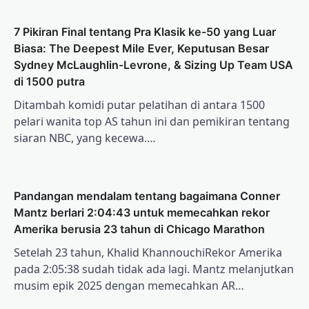
7 Pikiran Final tentang Pra Klasik ke-50 yang Luar
Biasa: The Deepest Mile Ever, Keputusan Besar
Sydney McLaughlin-Levrone, & Sizing Up Team USA
di 1500 putra
Ditambah komidi putar pelatihan di antara 1500
pelari wanita top AS tahun ini dan pemikiran tentang
siaran NBC, yang kecewa.…
Pandangan mendalam tentang bagaimana Conner
Mantz berlari 2:04:43 untuk memecahkan rekor
Amerika berusia 23 tahun di Chicago Marathon
Setelah 23 tahun, Khalid KhannouchiRekor Amerika
pada 2:05:38 sudah tidak ada lagi. Mantz melanjutkan
musim epik 2025 dengan memecahkan AR…