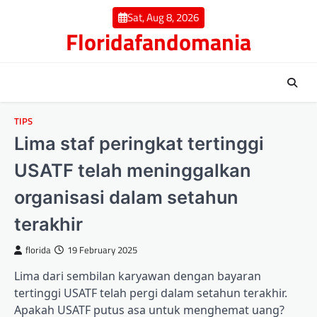
Skip
Sat, Aug 8, 2026
to
Floridafandomania
content
TIPS
Lima staf peringkat tertinggi
USATF telah meninggalkan
organisasi dalam setahun
terakhir
florida
19 February 2025
Lima dari sembilan karyawan dengan bayaran
tertinggi USATF telah pergi dalam setahun terakhir.
Apakah USATF putus asa untuk menghemat uang?