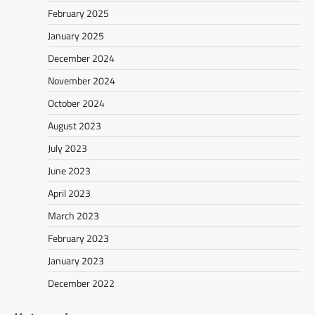
February 2025
January 2025
December 2024
November 2024
October 2024
August 2023
July 2023
June 2023
April 2023
March 2023
February 2023
January 2023
December 2022