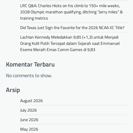
LRC Q&A: Charles Hicks on his climb to 150+ mile weeks,
2028 Olympic marathon qualifying, ditching “Jerry miles” &
training metrics
Did Texas Just Sign the Favorite for the 2026 NCAA XC Title?
Lachlan Kennedy Meledakkan 9,85 (+1,3) untuk Menjadi
Orang Kulit Putih Tercepat dalam Sejarah saat Emmanuel
Eseme Meraih Emas Comm Games di 9,83
Komentar Terbaru
No comments to show.
Arsip
August 2026
July 2026
June 2026
May 2026