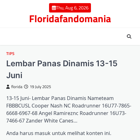
Skip
Thu, Aug 6, 2026
to
Floridafandomania
content
TIPS
Lembar Panas Dinamis 13-15
Juni
florida
19 July 2025
13-15 Juni- Lembar Panas Dinamis Nameteam
FBBBCUSL Cooper Nash NC Roadrunner 16U77-7865-
6668-6967-68 Angel Ramireznc Roadrunner 16U73-
7466-67 Zander White Canes…
Anda harus masuk untuk melihat konten ini.