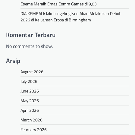
Eseme Meraih Emas Comm Games di 9,83
DIA KEMBALI: Jakob Ingebrigtsen Akan Melakukan Debut
2026 di Kejuaraan Eropa di Birmingham
Komentar Terbaru
No comments to show.
Arsip
August 2026
July 2026
June 2026
May 2026
April 2026
March 2026
February 2026