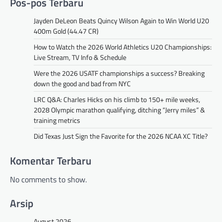
Pos-pos Terbaru
Jayden DeLeon Beats Quincy Wilson Again to Win World U20
400m Gold (44.47 CR)
How to Watch the 2026 World Athletics U20 Championships:
Live Stream, TV Info & Schedule
Were the 2026 USATF championships a success? Breaking
down the good and bad from NYC
LRC Q&A: Charles Hicks on his climb to 150+ mile weeks,
2028 Olympic marathon qualifying, ditching “Jerry miles” &
training metrics
Did Texas Just Sign the Favorite for the 2026 NCAA XC Title?
Komentar Terbaru
No comments to show.
Arsip
August 2026