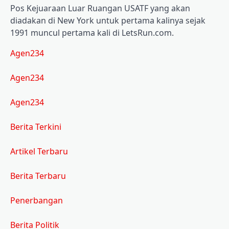
Pos Kejuaraan Luar Ruangan USATF yang akan
diadakan di New York untuk pertama kalinya sejak
1991 muncul pertama kali di LetsRun.com.
Agen234
Agen234
Agen234
Berita Terkini
Artikel Terbaru
Berita Terbaru
Penerbangan
Berita Politik