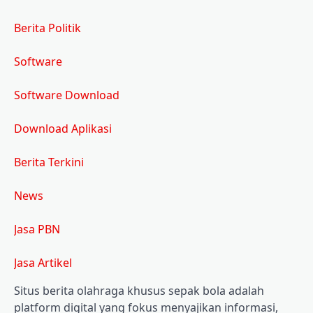
Berita Politik
Software
Software Download
Download Aplikasi
Berita Terkini
News
Jasa PBN
Jasa Artikel
Situs berita olahraga khusus sepak bola adalah
platform digital yang fokus menyajikan informasi,