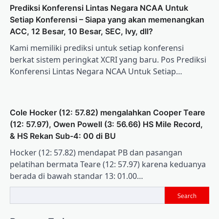
Prediksi Konferensi Lintas Negara NCAA Untuk
Setiap Konferensi – Siapa yang akan memenangkan
ACC, 12 Besar, 10 Besar, SEC, Ivy, dll?
Kami memiliki prediksi untuk setiap konferensi
berkat sistem peringkat XCRI yang baru. Pos Prediksi
Konferensi Lintas Negara NCAA Untuk Setiap…
Cole Hocker (12: 57.82) mengalahkan Cooper Teare
(12: 57.97), Owen Powell (3: 56.66) HS Mile Record,
& HS Rekan Sub-4: 00 di BU
Hocker (12: 57.82) mendapat PB dan pasangan
pelatihan bermata Teare (12: 57.97) karena keduanya
berada di bawah standar 13: 01.00…
Search