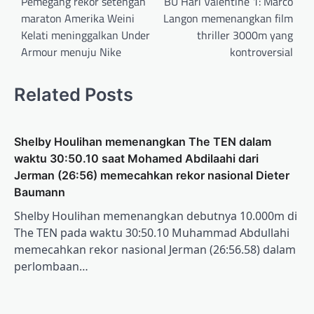
navigation
Pemegang rekor setengah
BU Hari Valentine 1: Marco
maraton Amerika Weini
Langon memenangkan film
Kelati meninggalkan Under
thriller 3000m yang
Armour menuju Nike
kontroversial
Related Posts
Shelby Houlihan memenangkan The TEN dalam
waktu 30:50.10 saat Mohamed Abdilaahi dari
Jerman (26:56) memecahkan rekor nasional Dieter
Baumann
Shelby Houlihan memenangkan debutnya 10.000m di
The TEN pada waktu 30:50.10 Muhammad Abdullahi
memecahkan rekor nasional Jerman (26:56.58) dalam
perlombaan…