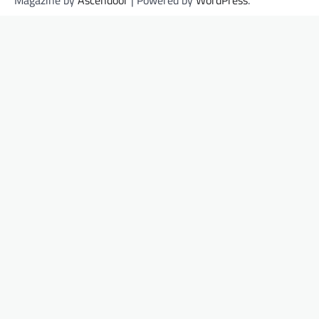
Magazine by
Ascendoor
| Powered by
WordPress
.