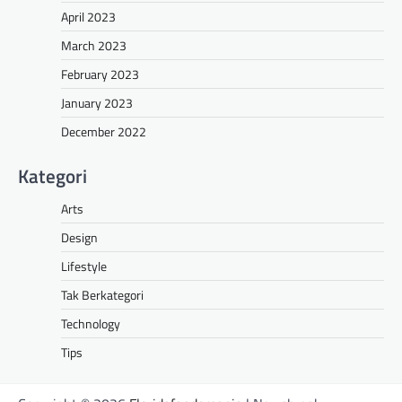
April 2023
March 2023
February 2023
January 2023
December 2022
Kategori
Arts
Design
Lifestyle
Tak Berkategori
Technology
Tips