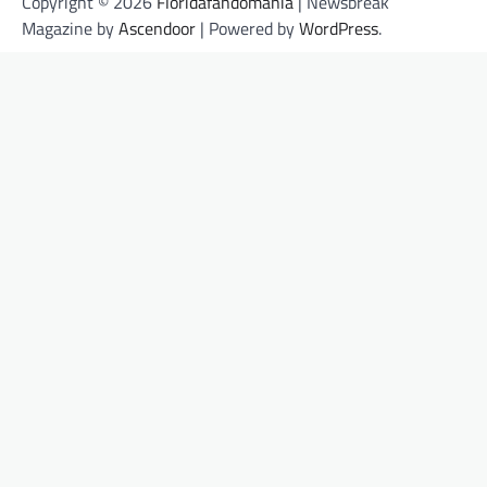
Copyright © 2026
Floridafandomania
| Newsbreak
Magazine by
Ascendoor
| Powered by
WordPress
.