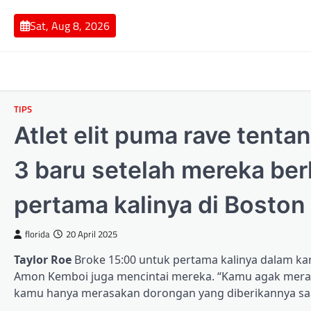
Skip
to
Sat, Aug 8, 2026
content
TIPS
Atlet elit puma rave tenta
3 baru setelah mereka be
pertama kalinya di Boston
florida
20 April 2025
Taylor Roe
Broke 15:00 untuk pertama kalinya dalam kari
Amon Kemboi juga mencintai mereka. “Kamu agak merasa
kamu hanya merasakan dorongan yang diberikannya saa