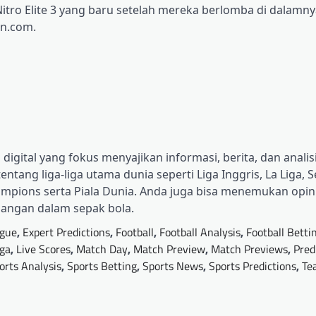
Nitro Elite 3 yang baru setelah mereka berlomba di dalamn
un.com.
digital yang fokus menyajikan informasi, berita, dan analisi
tang liga-liga utama dunia seperti Liga Inggris, La Liga, Se
ampions serta Piala Dunia. Anda juga bisa menemukan opini 
bangan dalam sepak bola.
gue
,
Expert Predictions
,
Football
,
Football Analysis
,
Football Betti
iga
,
Live Scores
,
Match Day
,
Match Preview
,
Match Previews
,
Pred
orts Analysis
,
Sports Betting
,
Sports News
,
Sports Predictions
,
Te