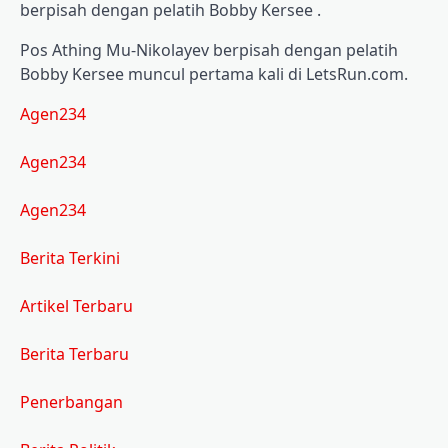
berpisah dengan pelatih Bobby Kersee .
Pos Athing Mu-Nikolayev berpisah dengan pelatih
Bobby Kersee muncul pertama kali di LetsRun.com.
Agen234
Agen234
Agen234
Berita Terkini
Artikel Terbaru
Berita Terbaru
Penerbangan