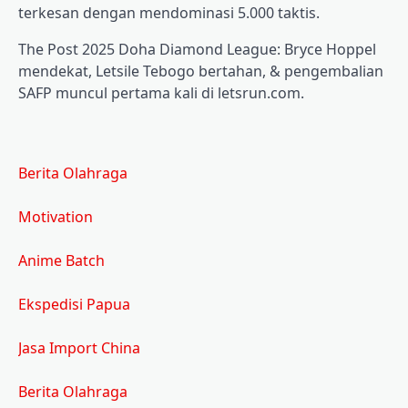
terkesan dengan mendominasi 5.000 taktis.
The Post 2025 Doha Diamond League: Bryce Hoppel
mendekat, Letsile Tebogo bertahan, & pengembalian
SAFP muncul pertama kali di letsrun.com.
Berita Olahraga
Motivation
Anime Batch
Ekspedisi Papua
Jasa Import China
Berita Olahraga