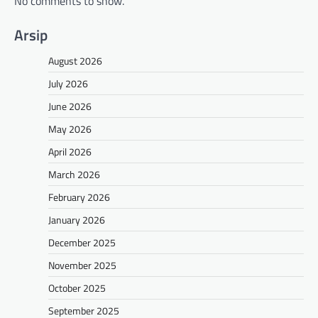
No comments to show.
Arsip
August 2026
July 2026
June 2026
May 2026
April 2026
March 2026
February 2026
January 2026
December 2025
November 2025
October 2025
September 2025