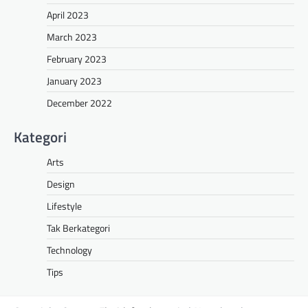
April 2023
March 2023
February 2023
January 2023
December 2022
Kategori
Arts
Design
Lifestyle
Tak Berkategori
Technology
Tips