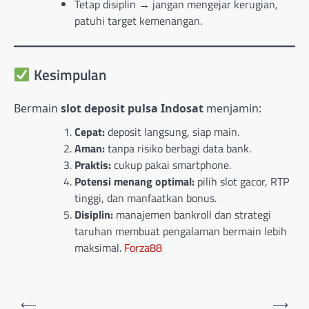
Tetap disiplin → jangan mengejar kerugian,
patuhi target kemenangan.
Kesimpulan
Bermain
slot deposit pulsa Indosat
menjamin:
Cepat:
deposit langsung, siap main.
Aman:
tanpa risiko berbagi data bank.
Praktis:
cukup pakai smartphone.
Potensi menang optimal:
pilih slot gacor, RTP
tinggi, dan manfaatkan bonus.
Disiplin:
manajemen bankroll dan strategi
taruhan membuat pengalaman bermain lebih
maksimal.
Forza88
Post
⟵
⟶