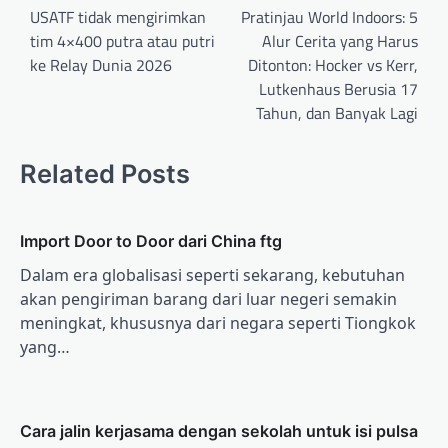
navigation
USATF tidak mengirimkan
Pratinjau World Indoors: 5
tim 4×400 putra atau putri
Alur Cerita yang Harus
ke Relay Dunia 2026
Ditonton: Hocker vs Kerr,
Lutkenhaus Berusia 17
Tahun, dan Banyak Lagi
Related Posts
Import Door to Door dari China ftg
Dalam era globalisasi seperti sekarang, kebutuhan
akan pengiriman barang dari luar negeri semakin
meningkat, khususnya dari negara seperti Tiongkok
yang…
Cara jalin kerjasama dengan sekolah untuk isi pulsa