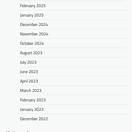
February 2025
January 2025
December 2024
November 2024
October 2024
August 2023
July 2023
June 2023
April 2023
March 2023
February 2023
January 2023
December 2022