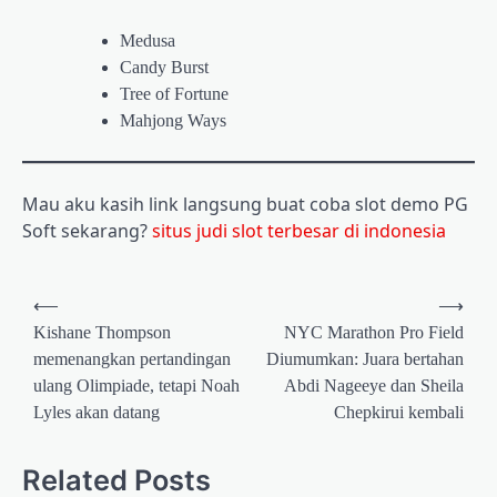
Medusa
Candy Burst
Tree of Fortune
Mahjong Ways
Mau aku kasih link langsung buat coba slot demo PG
Soft sekarang?
situs judi slot terbesar di indonesia
Post
⟵
⟶
navigation
Kishane Thompson
NYC Marathon Pro Field
memenangkan pertandingan
Diumumkan: Juara bertahan
ulang Olimpiade, tetapi Noah
Abdi Nageeye dan Sheila
Lyles akan datang
Chepkirui kembali
Related Posts