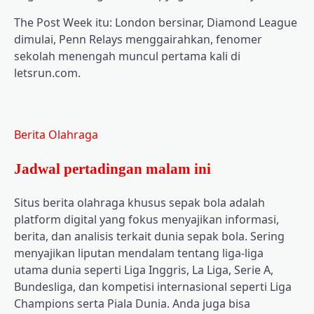
The Post Week itu: London bersinar, Diamond League
dimulai, Penn Relays menggairahkan, fenomer
sekolah menengah muncul pertama kali di
letsrun.com.
Berita Olahraga
Jadwal pertadingan malam ini
Situs berita olahraga khusus sepak bola adalah
platform digital yang fokus menyajikan informasi,
berita, dan analisis terkait dunia sepak bola. Sering
menyajikan liputan mendalam tentang liga-liga
utama dunia seperti Liga Inggris, La Liga, Serie A,
Bundesliga, dan kompetisi internasional seperti Liga
Champions serta Piala Dunia. Anda juga bisa