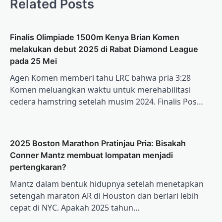
Related Posts
Finalis Olimpiade 1500m Kenya Brian Komen
melakukan debut 2025 di Rabat Diamond League
pada 25 Mei
Agen Komen memberi tahu LRC bahwa pria 3:28
Komen meluangkan waktu untuk merehabilitasi
cedera hamstring setelah musim 2024. Finalis Pos…
2025 Boston Marathon Pratinjau Pria: Bisakah
Conner Mantz membuat lompatan menjadi
pertengkaran?
Mantz dalam bentuk hidupnya setelah menetapkan
setengah maraton AR di Houston dan berlari lebih
cepat di NYC. Apakah 2025 tahun…