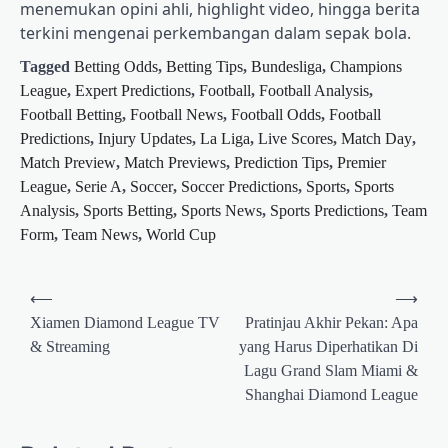
menemukan opini ahli, highlight video, hingga berita
terkini mengenai perkembangan dalam sepak bola.
Tagged
Betting Odds
,
Betting Tips
,
Bundesliga
,
Champions
League
,
Expert Predictions
,
Football
,
Football Analysis
,
Football Betting
,
Football News
,
Football Odds
,
Football
Predictions
,
Injury Updates
,
La Liga
,
Live Scores
,
Match Day
,
Match Preview
,
Match Previews
,
Prediction Tips
,
Premier
League
,
Serie A
,
Soccer
,
Soccer Predictions
,
Sports
,
Sports
Analysis
,
Sports Betting
,
Sports News
,
Sports Predictions
,
Team
Form
,
Team News
,
World Cup
Post
⟵
⟶
navigation
Xiamen Diamond League TV
Pratinjau Akhir Pekan: Apa
& Streaming
yang Harus Diperhatikan Di
Lagu Grand Slam Miami &
Shanghai Diamond League