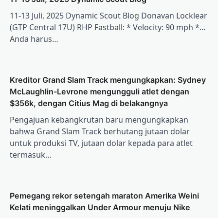
11-13 Juli, 2025 Dynamic Scout Blog Donavan Locklear
(GTP Central 17U) RHP Fastball: * Velocity: 90 mph *…
Anda harus…
Kreditor Grand Slam Track mengungkapkan: Sydney
McLaughlin-Levrone mengungguli atlet dengan
$356k, dengan Citius Mag di belakangnya
Pengajuan kebangkrutan baru mengungkapkan
bahwa Grand Slam Track berhutang jutaan dolar
untuk produksi TV, jutaan dolar kepada para atlet
termasuk…
Pemegang rekor setengah maraton Amerika Weini
Kelati meninggalkan Under Armour menuju Nike