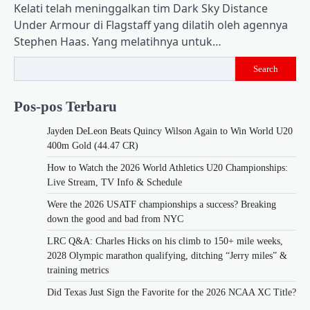
Kelati telah meninggalkan tim Dark Sky Distance
Under Armour di Flagstaff yang dilatih oleh agennya
Stephen Haas. Yang melatihnya untuk…
Search
Pos-pos Terbaru
Jayden DeLeon Beats Quincy Wilson Again to Win World U20
400m Gold (44.47 CR)
How to Watch the 2026 World Athletics U20 Championships:
Live Stream, TV Info & Schedule
Were the 2026 USATF championships a success? Breaking
down the good and bad from NYC
LRC Q&A: Charles Hicks on his climb to 150+ mile weeks,
2028 Olympic marathon qualifying, ditching “Jerry miles” &
training metrics
Did Texas Just Sign the Favorite for the 2026 NCAA XC Title?