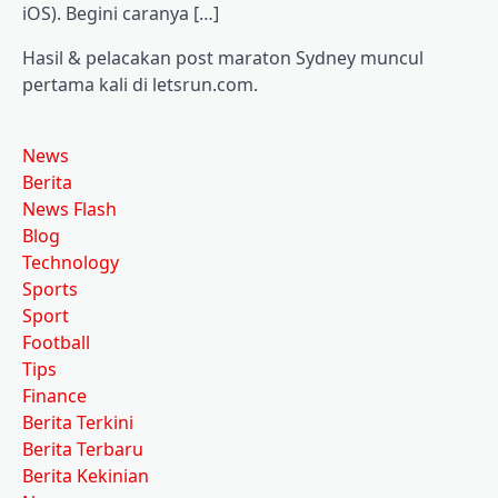
iOS). Begini caranya […]
Hasil & pelacakan post maraton Sydney muncul
pertama kali di letsrun.com.
News
Berita
News Flash
Blog
Technology
Sports
Sport
Football
Tips
Finance
Berita Terkini
Berita Terbaru
Berita Kekinian