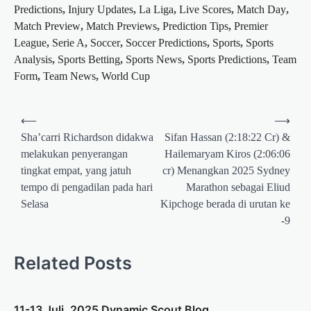
Predictions
,
Injury Updates
,
La Liga
,
Live Scores
,
Match Day
,
Match Preview
,
Match Previews
,
Prediction Tips
,
Premier
League
,
Serie A
,
Soccer
,
Soccer Predictions
,
Sports
,
Sports
Analysis
,
Sports Betting
,
Sports News
,
Sports Predictions
,
Team
Form
,
Team News
,
World Cup
Post
⟵
⟶
navigation
Sha’carri Richardson didakwa
Sifan Hassan (2:18:22 Cr) &
melakukan penyerangan
Hailemaryam Kiros (2:06:06
tingkat empat, yang jatuh
cr) Menangkan 2025 Sydney
tempo di pengadilan pada hari
Marathon sebagai Eliud
Selasa
Kipchoge berada di urutan ke
-9
Related Posts
11-13 Juli, 2025 Dynamic Scout Blog