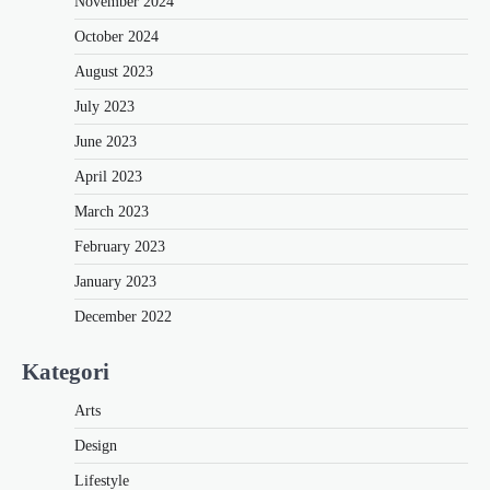
November 2024
October 2024
August 2023
July 2023
June 2023
April 2023
March 2023
February 2023
January 2023
December 2022
Kategori
Arts
Design
Lifestyle