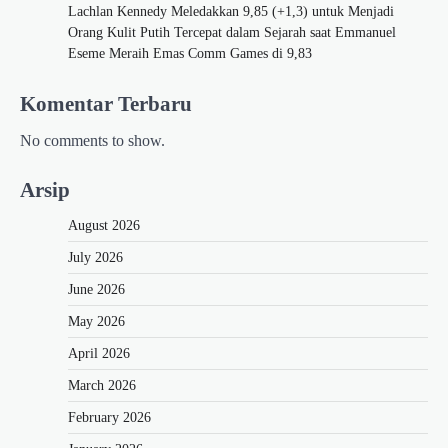
Lachlan Kennedy Meledakkan 9,85 (+1,3) untuk Menjadi
Orang Kulit Putih Tercepat dalam Sejarah saat Emmanuel
Eseme Meraih Emas Comm Games di 9,83
Komentar Terbaru
No comments to show.
Arsip
August 2026
July 2026
June 2026
May 2026
April 2026
March 2026
February 2026