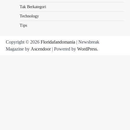
Tak Berkategori
Technology
Tips
Copyright © 2026
Floridafandomania
| Newsbreak
Magazine by
Ascendoor
| Powered by
WordPress
.