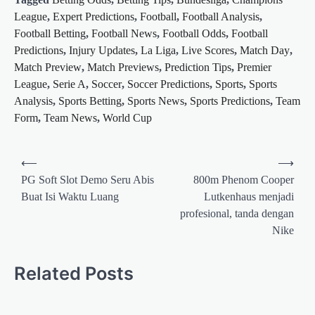
League
,
Expert Predictions
,
Football
,
Football Analysis
,
Football Betting
,
Football News
,
Football Odds
,
Football
Predictions
,
Injury Updates
,
La Liga
,
Live Scores
,
Match Day
,
Match Preview
,
Match Previews
,
Prediction Tips
,
Premier
League
,
Serie A
,
Soccer
,
Soccer Predictions
,
Sports
,
Sports
Analysis
,
Sports Betting
,
Sports News
,
Sports Predictions
,
Team
Form
,
Team News
,
World Cup
Post
⟵
⟶
navigation
PG Soft Slot Demo Seru Abis
800m Phenom Cooper
Buat Isi Waktu Luang
Lutkenhaus menjadi
profesional, tanda dengan
Nike
Related Posts