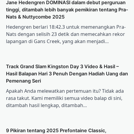
Jane Hedengren DOMINASI dalam debut perguruan
tinggi, ditambah lebih banyak pemikiran tentang Pra-
Nats & Nuttycombe 2025
Hedengren berlari 18:42.3 untuk memenangkan Pra-
Nats dengan selisih 23 detik dan memecahkan rekor
lapangan di Gans Creek, yang akan menjadi…
Track Grand Slam Kingston Day 3 Video & Hasil –
Hasil Balapan Hari 3 Penuh Dengan Hadiah Uang dan
Pemenang Seri
Apakah Anda melewatkan pertemuan itu? Tidak ada
rasa takut. Kami memiliki semua video balap di sini,
ditambah hasil lengkap, ditambah…
9 Pikiran tentang 2025 Prefontaine Classic,