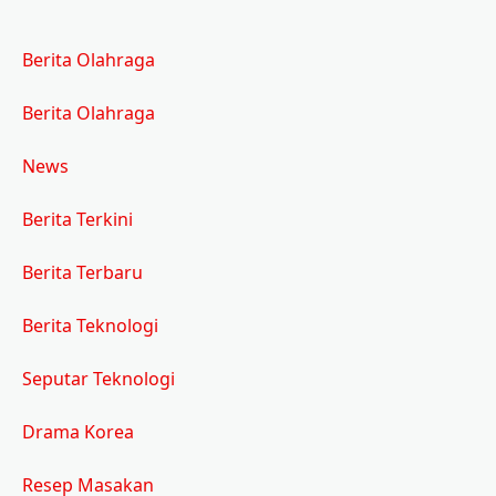
Berita Olahraga
Berita Olahraga
News
Berita Terkini
Berita Terbaru
Berita Teknologi
Seputar Teknologi
Drama Korea
Resep Masakan